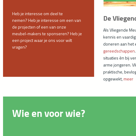
Heb je interesse om deel te
De Vliege
nemen?
Heb je interesse om een van
de
projecten of een van onze
Als Vliegende Me
meubel-
makers te sponseren?
Heb je
kennis en vaardi
een project waar je ons voor
wilt
doneren aan het e
vragen?
gereedschappen
situaties èn bij 
arme jongeren. V
praktische, bevl
opgewekt,
meer
Wie en voor wie?