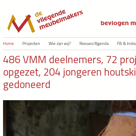
Ju
Home
Projecten
Wie zijn wij?
Nieuws/Agenda
FB & Inst
486 VMM deelnemers, 72 proje
opgezet, 204 jongeren houtski
gedoneerd