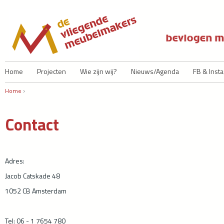
Ju
Home
Projecten
Wie zijn wij?
Nieuws/Agenda
FB & Inst
Home
›
U bent hier
Contact
Adres:
Jacob Catskade 48
1052 CB Amsterdam
Tel: 06 - 1 7654 780