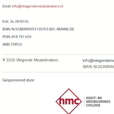
Email:
info@vliegendemeubelmakers.nl
KvK: 34 28 90 55
IBAN: NL92ABNA0593730763 (BIC: ABNANL2A)
RSIN: 818 797 459
ANBI STATUS
© 2026
Vliegende Meubelmakers
info@vliegendeme
IBAN: NL92ABN
Gesponsored door: