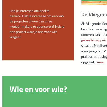
Heb je interesse om deel te
De Vliege
nemen?
Heb je interesse om een van
de
projecten of een van onze
Als Vliegende Me
meubel-
makers te sponseren?
Heb je
kennis en vaardi
een project waar je ons voor
wilt
doneren aan het e
vragen?
gereedschappen
situaties èn bij 
arme jongeren. V
praktische, bevl
opgewekt,
meer
Wie en voor wie?