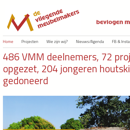
Ju
Home
Projecten
Wie zijn wij?
Nieuws/Agenda
FB & Inst
486 VMM deelnemers, 72 proje
opgezet, 204 jongeren houtski
gedoneerd