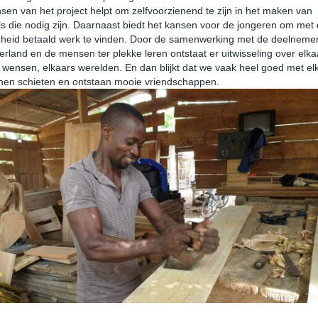
en van het project helpt om zelfvoorzienend te zijn in het maken van
 die nodig zijn. Daarnaast biedt het kansen voor de jongeren om met 
gheid betaald werk te vinden. Door de samenwerking met de deelneme
erland en de mensen ter plekke leren ontstaat er uitwisseling over elka
 wensen, elkaars werelden. En dan blijkt dat we vaak heel goed met el
nen schieten en ontstaan mooie vriendschappen.