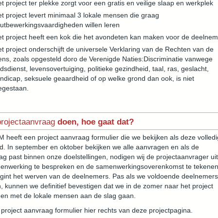
t project ter plekke zorgt voor een gratis en veilige slaap en werkplek
t project levert minimaal 3 lokale mensen die graag
utbewerkingsvaardigheden willen leren
t project heeft een kok die het avondeten kan maken voor de deelnem
t project onderschijft de universele Verklaring van de Rechten van de
ns, zoals opgesteld doro de Verenigde Naties:Discriminatie vanwege
dsdienst, levensovertuiging, politieke gezindheid, taal, ras, geslacht,
ndicap, seksuele geaardheid of op welke grond dan ook, is niet
egestaan.
rojectaa
nvraag
doen, hoe gaat dat?
heeft een project aanvraag formulier die we bekijken als deze volledi
d. In september en oktober bekijken we alle aanvragen en als de
g past binnen onze doelstellingen, nodigen wij de projectaanvrager ui
enwerking te bespreken en de samenwerkingsoverenkomst te tekenen
gint het werven van de deelnemers. Pas als we voldoende deelnemers
 kunnen we definitief bevestigen dat we in de zomer naar het project
en met de lokale mensen aan de slag gaan.
 project aanvraag formulier hier rechts van deze projectpagina.