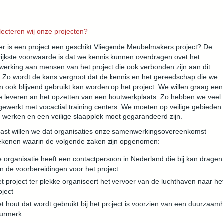
ecteren wij onze projecten?
r is een project een geschikt Vliegende Meubelmakers project? De
rijkste voorwaarde is dat we kennis kunnen overdragen ovet het
werking aan mensen van het project die ook verbonden zijn aan dit
. Zo wordt de kans vergroot dat de kennis en het gereedschap die we
 ook blijvend gebruikt kan worden op het project. We willen graag een
ge leveren an het opzetten van een houtwerkplaats. Zo hebben we veel
ewerkt met vocactial training centers. We moeten op veilige gebieden
 werken en een veilige slaapplek moet gegarandeerd zijn.
ast willen we dat organisaties onze samenwerkingsovereenkomst
ekenen waarin de volgende zaken zijn opgenomen:
 organisatie heeft een contactpersoon in Nederland die bij kan dragen
n de voorbereidingen voor het project
t project ter plekke organiseert het vervoer van de luchthaven naar he
oject
t hout dat wordt gebruikt bij het project is voorzien van een duurzaam
urmerk