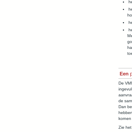
he
he
ho
he
he
Me
go
ha
to
Een
p
De VMM 
ingevul
aanvraa
de sam
Dan be
hebben,
komen 
Zie het