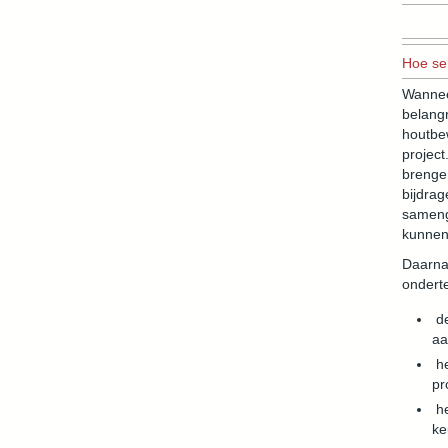
Hoe sel
Wannee
belang
houtbe
project
brengen
bijdra
sameng
kunnen
Daarna
ondert
de
aa
he
pr
he
ke