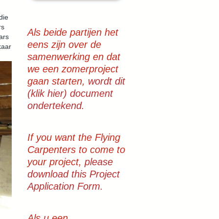
die
rs
Als beide partijen het
ars
eens zijn over de
kaar
samenwerking en dat
we een zomerproject
gaan starten,
wordt dit
(klik hier) document
ondertekend.
If you want the Flying
Carpenters to come to
your project,
please
download this Project
Application Form.
Als u een