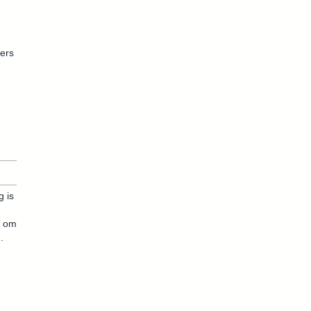
ers
g is
t om
.