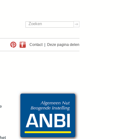
Zoeken
Zoekveld
Contact
|
Deze pagina delen
e
het