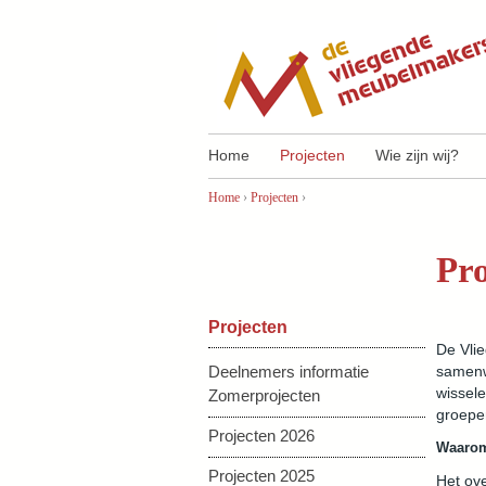
Home
Projecten
Wie zijn wij?
Home
›
Projecten
›
U bent hier
Pro
Projecten
De Vlie
Deelnemers informatie
samenw
wissele
Zomerprojecten
groepe
Projecten 2026
Waarom
Projecten 2025
Het ov