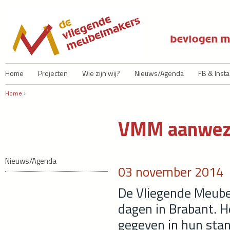
Ju
Home
Projecten
Wie zijn wij?
Nieuws/Agenda
FB & Inst
Home
›
U bent hier
VMM aanwezi
Nieuws/Agenda
03 november 2014
De Vliegende Meube
dagen in Brabant. 
gegeven in hun stan