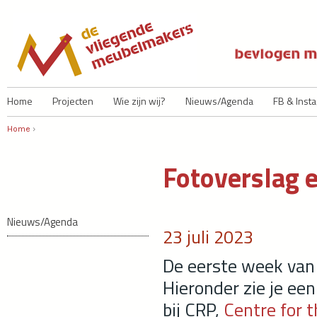
Ju
Home
Projecten
Wie zijn wij?
Nieuws/Agenda
FB & Inst
Home
›
U bent hier
Fotoverslag 
Nieuws/Agenda
23 juli 2023
De eerste week van 
Hieronder zie je een
bij CRP,
Centre for t