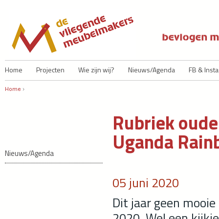
Ju
Home
Projecten
Wie zijn wij?
Nieuws/Agenda
FB & Inst
Home
›
U bent hier
Rubriek oude 
Uganda Rain
Nieuws/Agenda
05 juni 2020
Dit jaar geen mooie
2020. Wel een kijkje