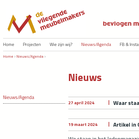
Ju
Home
Projecten
Wie zijn wij?
Nieuws/Agenda
FB & Inst
Home
›
Nieuws/Agenda
›
U bent hier
Nieuws
Nieuws/Agenda
Waar staa
27 april 2024
Artikel in
19 maart 2024
We staan in het ledenmagaz